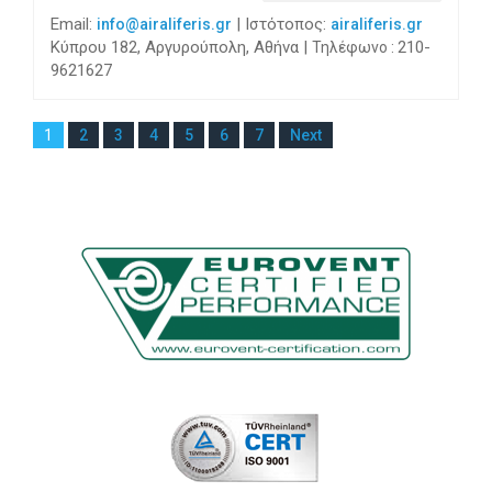
Email:
| Ιστότοπος:
info@airaliferis.gr
airaliferis.gr
Κύπρου 182, Αργυρούπολη, Αθήνα |
210-
Τηλέφωνο :
9621627
1
2
3
4
5
6
7
Next