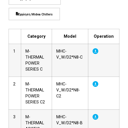
Εγγύηση Midea Chillers
Category
Model
Operation
1
M-
MHC-
THERMAL
V_W/D2*N8-C
POWER
SERIES C
2
M-
MHC-
THERMAL
V_W/D2*N8-
POWER
C2
SERIES C2
3
M-
MHC-
THERMAL
V_W/D2*N8-B