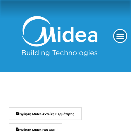
Εγγύηση Midea Αντλίες Θερμότητας
Εγγύηση Midea Fan Coil