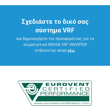
Σχεδιάστε το δικό σας
σύστημα VRF
και δημιουργήστε την προσφορά σας για τα
κλιματιστικά ΜΙDEA VRF INVERTER
στέλνοντας email
.
εδώ