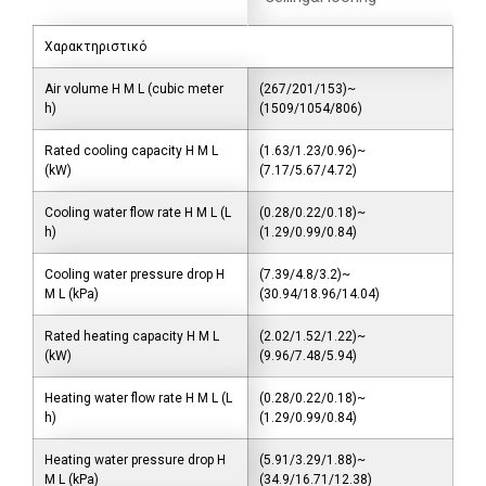
Χαρακτηριστικό
Air volume H M L (cubic meter
(267/201/153)~
h)
(1509/1054/806)
Rated cooling capacity H M L
(1.63/1.23/0.96)~
(kW)
(7.17/5.67/4.72)
Cooling water flow rate H M L (L
(0.28/0.22/0.18)~
h)
(1.29/0.99/0.84)
Cooling water pressure drop H
(7.39/4.8/3.2)~
M L (kPa)
(30.94/18.96/14.04)
Rated heating capacity H M L
(2.02/1.52/1.22)~
(kW)
(9.96/7.48/5.94)
Heating water flow rate H M L (L
(0.28/0.22/0.18)~
h)
(1.29/0.99/0.84)
Heating water pressure drop H
(5.91/3.29/1.88)~
M L (kPa)
(34.9/16.71/12.38)