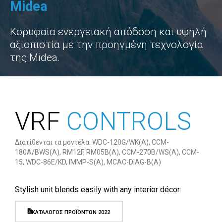
Midea
Κορυφαία ενεργειακή απόδοση και υψηλή
αξιοπιστία με την προηγμένη τεχνολογία
της Midea.
VRF
CONTROLS
Διατίθενται τα μοντέλα: WDC-120G/WK(A), CCM-
180A/BWS(A), RM12F, RM05B(A), CCM-270B/WS(A), CCM-
15, WDC-86E/KD, IMMP-S(A), MCAC-DIAG-B(A)
Stylish unit blends easily with any interior décor.
ΚΑΤΑΛΟΓΟΣ ΠΡΟΪΟΝΤΩΝ 2022